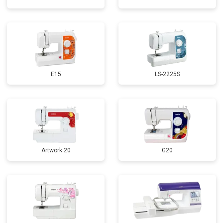
E15
LS-2225S
Artwork 20
G20