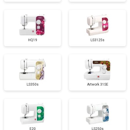
HQ19
LS3125s
LS350s
Artwork 31SE
E20
LS250s