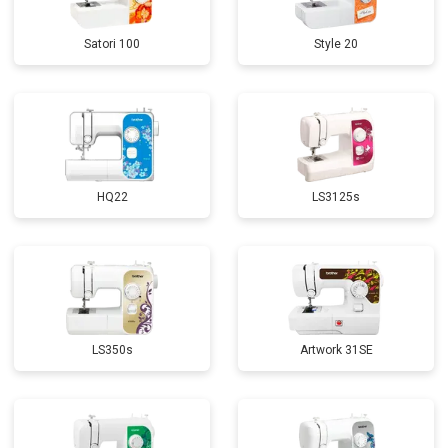
Satori 100
Style 20
HQ22
LS3125s
LS350s
Artwork 31SE