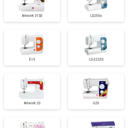
Artwork 31SE
LS250s
E15
LS-2225S
Artwork 20
G20