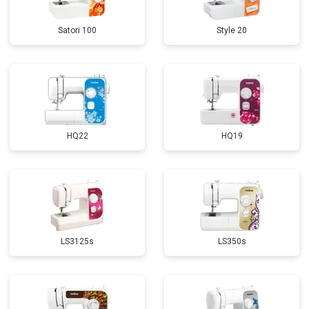
Satori 100
Style 20
HQ22
HQ19
LS3125s
LS350s