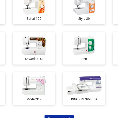
Satori 100
Style 20
Artwork 31SE
E20
ModerN17
INNOV-IS NV-850e