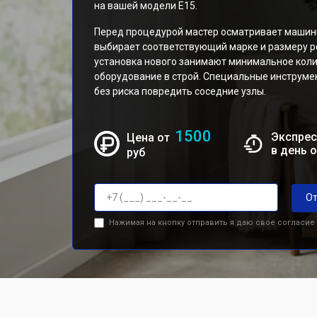
на вашей модели E15.
Перед процедурой мастер осматривает машинк
выбирает соответствующий марке и размеру р
установка нового занимают минимальное коли
оборудование в строй. Специальные инструме
без риска повредить соседние узлы.
1500
Экспрес
Цена от
в день 
руб
От
Нажимая на кнопку отправить я даю свое согласие