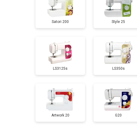
Satori 200
Style 25
LS3125s
LS350s
Artwork 20
G20