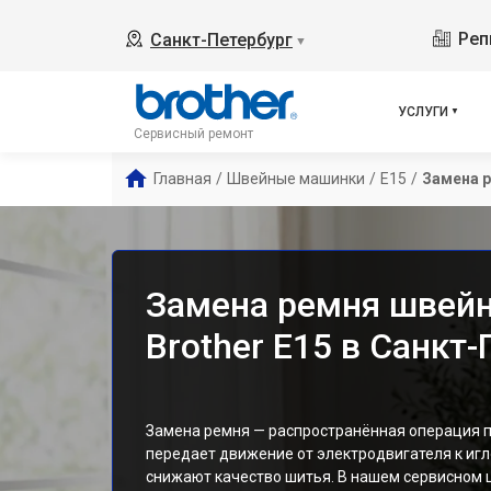
Реп
Санкт-Петербург
▼
УСЛУГИ
Сервисный ремонт
Главная
/
Швейные машинки
/
E15
/
Замена 
Замена ремня швей
Brother E15 в Санкт
Замена ремня — распространённая операция п
передает движение от электродвигателя к игл
снижают качество шитья. В нашем сервисном 