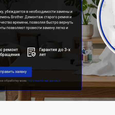
у, убеждается в необходимости замены и
емень Brother. Демонтаж старого ремня и
чество времени, позволяя быстро вернуть
нты позволяют провести замену легко и
с ремонт
Гарантия до 3-х
обращения
лет
править заявку
 на обработку моих
персональных данных.