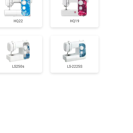
HQ22
HQ19
LS250s
LS-2225S