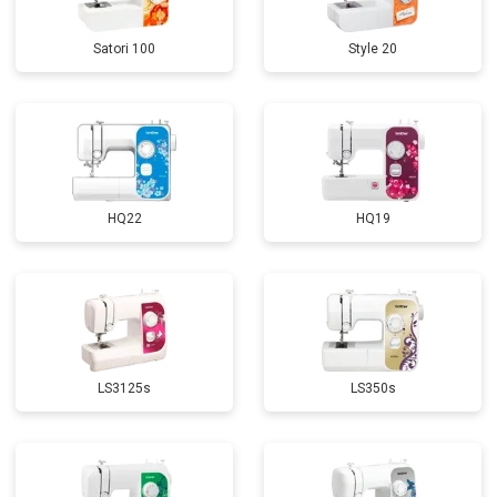
Satori 100
Style 20
HQ22
HQ19
LS3125s
LS350s