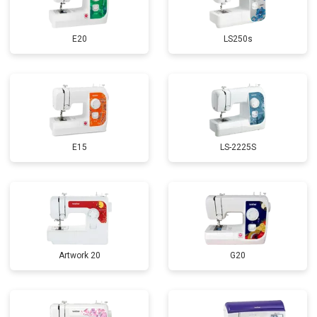
E20
LS250s
E15
LS-2225S
Artwork 20
G20