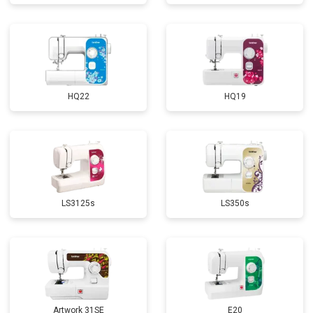
HQ22
HQ19
LS3125s
LS350s
Artwork 31SE
E20