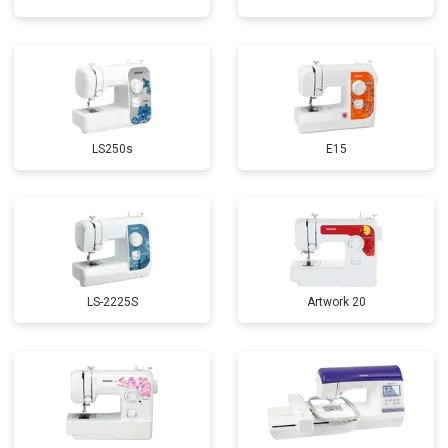
LS250s
E15
LS-2225S
Artwork 20