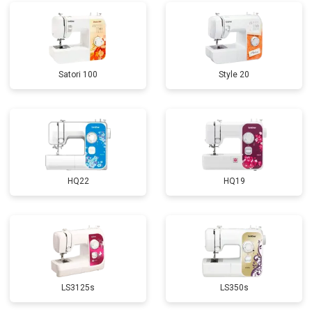
Satori 100
Style 20
HQ22
HQ19
LS3125s
LS350s