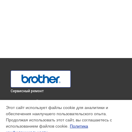
Сервисный ремонт
ВЫБЕРИ СВОЙ ГОРОД
Этот сайт использует файлы cookie для аналитики и
Ремонт швейных машинок Brother в
Краснодаре
обеспечения наилучшего пользовательского опыта.
Ремонт швейных машинок Brother в
Ростове-на-Дону
Продолжая использовать этот сайт, вы соглашаетесь с
Ремонт швейных машинок Brother в
Нижнем Новгороде
использованием файлов cookie.
Политика