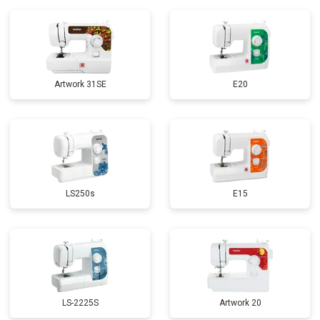
Artwork 31SE
E20
LS250s
E15
LS-2225S
Artwork 20