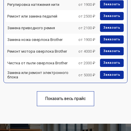
Регулировка натяжения нити
от 1900 ₽
Заказать
Ремонт или замена педалей
от 2500 ₽
Заказать
Замена приводного ремня
от 2100 ₽
Заказать
Замена ножа оверлока Brother
от 1900 ₽
Заказать
Ремонт мотора оверлока Brother
от 4000 ₽
Заказать
Чистка от пыли оверлока Brother
от 2000 ₽
Заказать
Замена или ремонт электронного
от 5000 ₽
Заказать
блока
Показать весь прайс