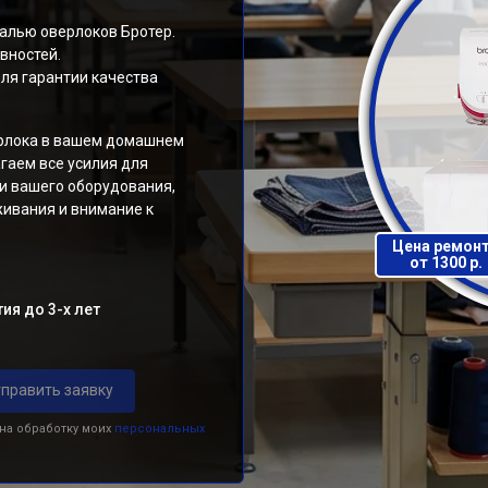
алью оверлоков Бротер.
вностей.
ля гарантии качества
рлока в вашем домашнем
гаем все усилия для
и вашего оборудования,
живания и внимание к
Цена ремон
от 1300 р.
ия до 3-х лет
править заявку
 на обработку моих
персональных