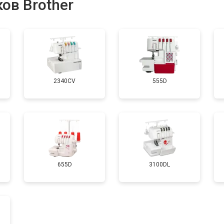
ов Brother
от 50 мин
о
лока
от 130 мин
о
2340CV
555D
655D
3100DL