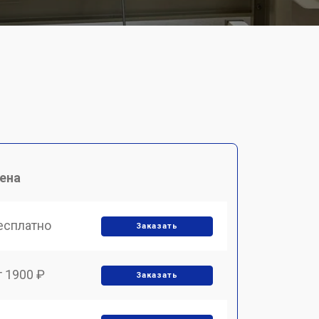
ена
есплатно
Заказать
т 1900 ₽
Заказать