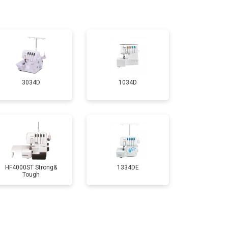
т 2000 ₽
Заказать
т 5000 ₽
Заказать
3034D
1034D
HF4000ST Strong&
1334DE
Tough