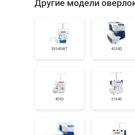
Другие модели оверлок
Чистка от пыли
Замена или ремонт электронного б
3034DWT
4234D
455D
2104D