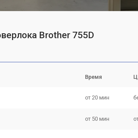
оверлока Brother 755D
Время
Ц
от 20 мин
б
от 50 мин
о