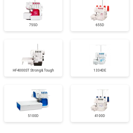
755D
655D
HF4000ST Strong& Tough
1334DE
5100D
4100D