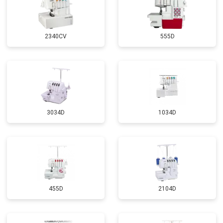
2340CV
555D
3034D
1034D
455D
2104D