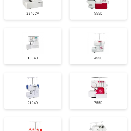
2340CV
555D
1034D
455D
2104D
755D