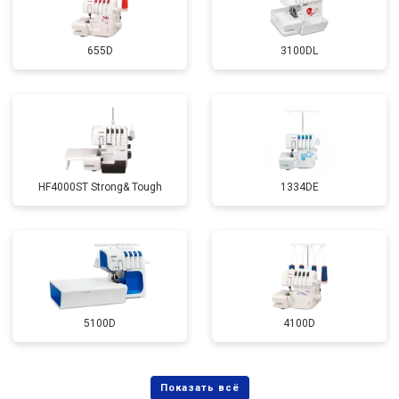
655D
3100DL
HF4000ST Strong& Tough
1334DE
5100D
4100D