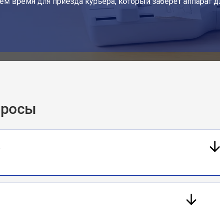
ем время для приезда курьера, который заберет аппарат д
просы
а