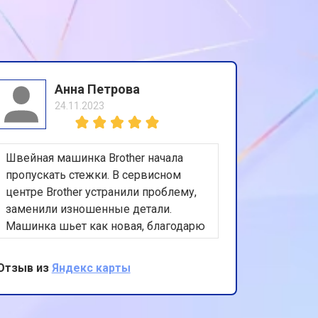
Анна Петрова
24.11.2023
Швейная машинка Brother начала
пропускать стежки. В сервисном
центре Brother устранили проблему,
заменили изношенные детали.
Машинка шьет как новая, благодарю
за качественный ремонт, а также за
приятное обслуживание и
Отзыв из
Яндекс карты
клиенториентированность.