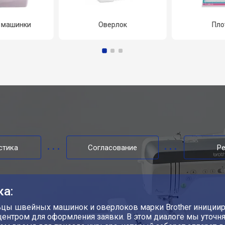
 машинки
Оверлок
Пло
стика
Согласование
Р
ка:
цы швейных машинок и оверлоков марки Brother инициир
ентром для оформления заявки. В этом диалоге мы уточн