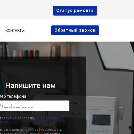
Cтатус ремонта
Oбратный звонок
КОНТАКТЫ
Напишите нам
мер телефона
гласие на обработку
персональных
нных.
я отправки заявки необходимо дать
гласие на обработку персональных