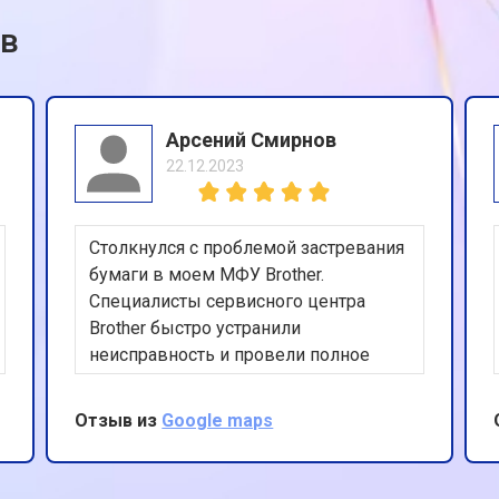
ов
Арсений Смирнов
22.12.2023
Столкнулся с проблемой застревания
бумаги в моем МФУ Brother.
Специалисты сервисного центра
Brother быстро устранили
неисправность и провели полное
техническое обслуживание
устройства. Хочу выразить
Отзыв из
Google maps
благодарность за оперативный и
качественный ремонт, а также за
отличное обслуживание клиентов.