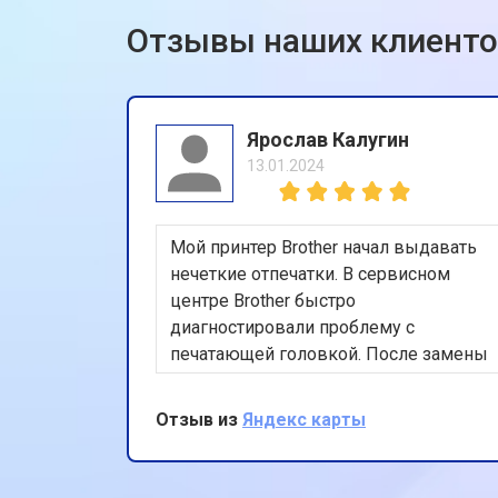
Отзывы наших клиент
Ярослав Калугин
13.01.2024
Мой принтер Brother начал выдавать
нечеткие отпечатки. В сервисном
центре Brother быстро
диагностировали проблему с
печатающей головкой. После замены
и калибровки принтер вновь
работает идеально. Очень доволен
Отзыв из
Яндекс карты
скоростью и качеством
обслуживания, спасибо за вашу
профессиональную работу и