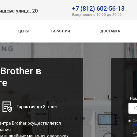
+7 (812) 602-56-13
ищева улица, 20
Ежедневно с 10:00 до 20:00
ЦЕНЫ
ГАРАНТИЯ
ДОСТАВКА
Brother в
ге
Но
Гарантия до 3-х лет
Со
нтре Brother осуществляется
да
вания.
Дл
м в швейных машинах, оверлоках,
со