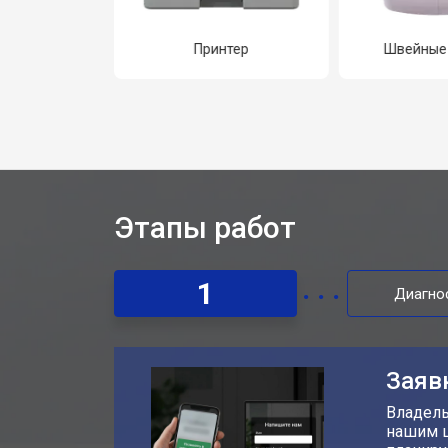
ФУ
Принтер
Швейные
Этапы работ
1
Диагно
Заяв
Владель
нашим ц